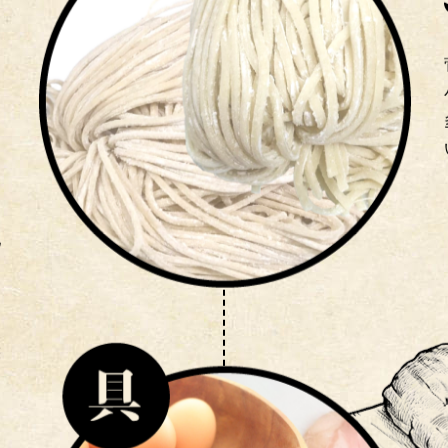
配
引
喉