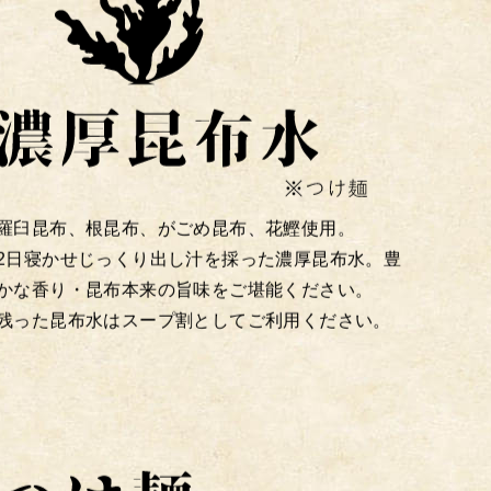
羅臼昆布、根昆布、がごめ昆布、花鰹使用。
2日寝かせじっくり出し汁を採った濃厚昆布水。豊
かな香り・昆布本来の旨味をご堪能ください。
残った昆布水はスープ割としてご利用ください。