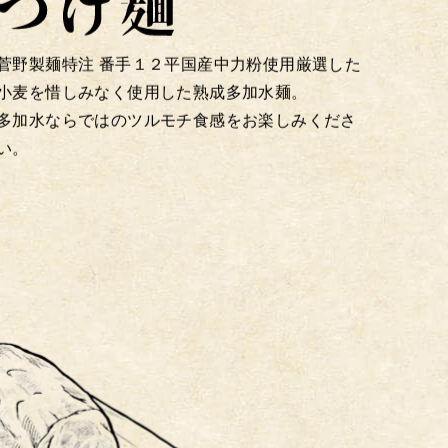
菅野製麺特注 番手１２平国産中力粉使用厳選した
小麦を惜しみなく使用した熟成多加水麺。
多加水ならではのツルモチ食感をお楽しみくださ
い。