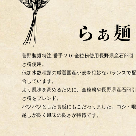
菅野製麺特注 番手２０ 全粒粉使用長野県産石臼引
き粉使用。
低加水数種類の厳選国産小麦を絶妙なバランスで
合しています。
より風味を高めるために、全粒粉や長野県産石臼
き粉をブレンド。
パツパツとした食感にもこだわりました。コシ・
越しが良く風味の良さが特徴です。