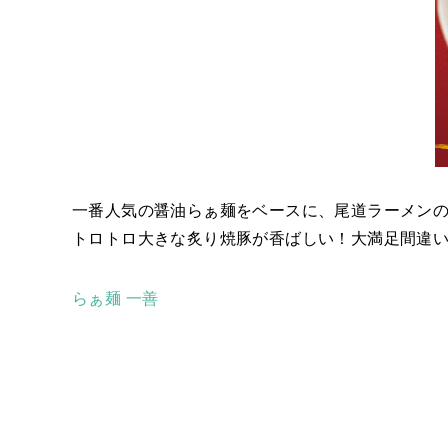
一番人気の醤油らぁ麺をベースに、尾道ラーメン
トロトロ大きな炙り焼豚が香ばしい！大満足間違いな
らぁ麺 一善