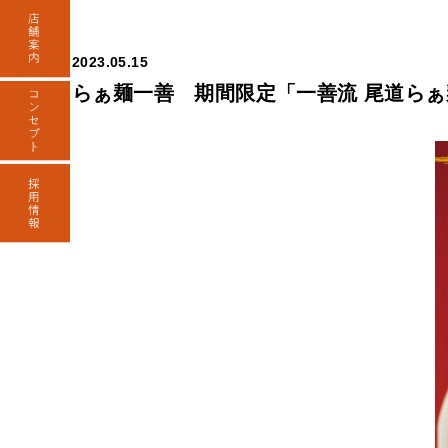
2023.05.15
らぁ麺一善 期間限定「一善流 尾道ら