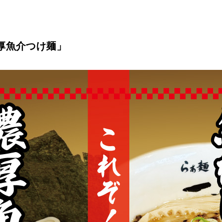
厚魚介つけ麺」