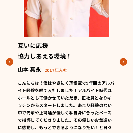
互いに応援
若い
協力しあえる環境！
チャ
山本 真永
木村 
2017年入社
て最初は
こんにちは！僕はやきにく孫悟空で5年間のアルバ
やきにく
の新人スタ
イト経験を経て入社しました！アルバイト時代は
ルバイト
ので、先
ホールとして働かせていただき、正社員となりキ
歳でがブ
幅が広が
ッチンからスタートしました。あまり経験のない
闘中です
で笑顔の
中で先輩や上司達が優しく私自身に合ったペース
したが、
、ベテラ
で指導してくださりました。その優しいお気遣い
グスタッ
ですの
に感動し、もっとできるようになりたい！と日々
リチキン