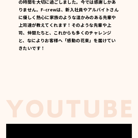
とは有難
の時間を大切に過ごしました。今では感謝しかあ
あるバル
タッフへ
りません。F-crewは、新入社員やアルバイトさん
な？」と
共有し、
に優しく熱心に家族のような温かみのある先輩や
ポテンシ
上司達が教えてくれます！そのような先輩や上
ンスと捉
司、仲間たちと、これからも多くのチャレンジ
く仲間、
と、なによりお客様へ「感動の花束」を届けてい
長職を任
きたいです！
スタッフ
け入れて
沢山の「
す！