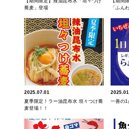
【期間限定】辣油昆布水「坦々つけ
【期間
蕎麦」登場
「ふん
2025.07.01
2025.01
夏季限定！ラー油昆布水 坦々つけ蕎
一善の1
麦登場！！