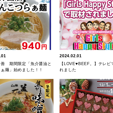
.01
2024.02.01
一善 期間限定「魚介醤油と
【LOVE♥BEEF。】テレ
らぁ麺」始めました！！
れました