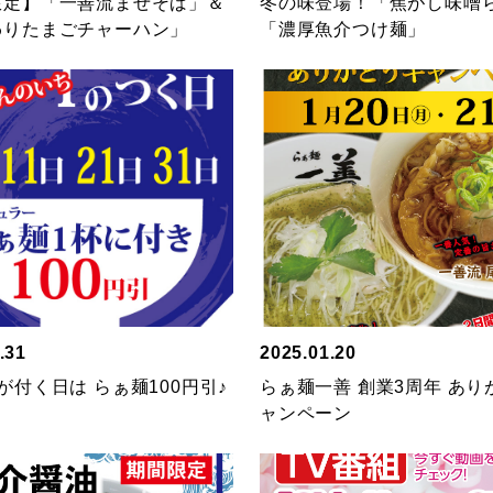
限定】「一善流まぜそば」＆
冬の味登場！「焦がし味噌
わりたまごチャーハン」
「濃厚魚介つけ麺」
.31
2025.01.20
が付く日は らぁ麺100円引♪
らぁ麺一善 創業3周年 あり
ャンペーン