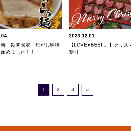
.04
2023.12.01
一善 期間限定「焦がし味噌
【LOVE♥BEEF。】クリ
」始めました！！
割引
1
2
3
>